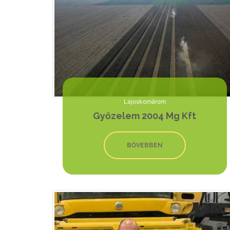
Lajoskomárom
Győzelem 2004 Mg Kft
BŐVEBBEN