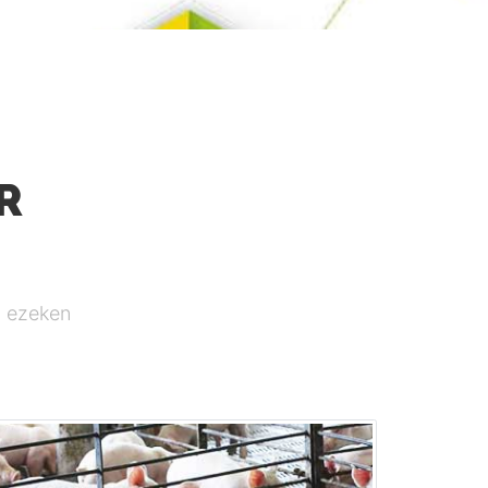
R
, ezeken