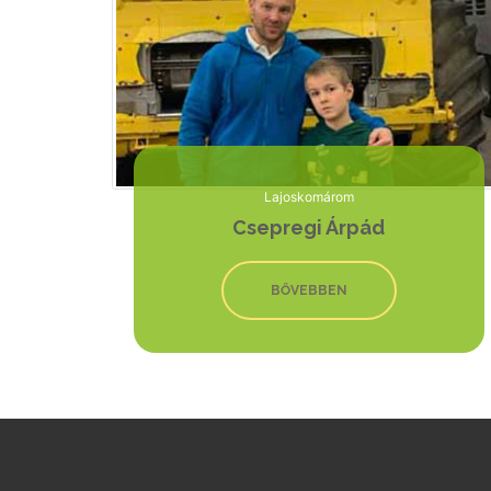
Lajoskomárom
Csepregi Árpád
BŐVEBBEN