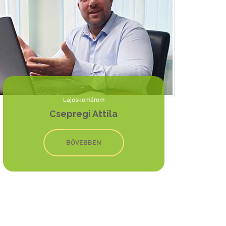
Lajoskomárom
Csepregi Attila
BŐVEBBEN