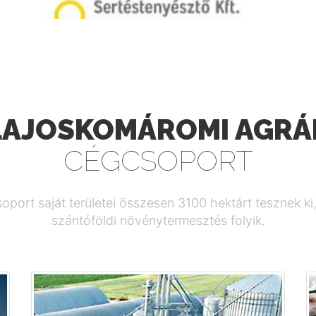
LAJOSKOMÁROMI AGRÁ
CÉGCSOPORT
oport saját területei összesen 3100 hektárt tesznek ki
szántóföldi növénytermesztés folyik.